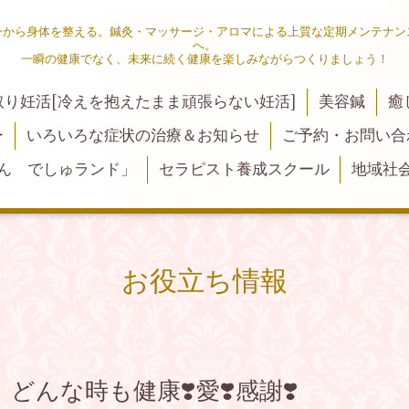
今から身体を整える。鍼灸・マッサージ・アロマによる上質な定期メンテナン
へ。
一瞬の健康でなく、未来に続く健康を楽しみながらつくりましょう！
取り妊活[冷えを抱えたまま頑張らない妊活]
美容鍼
癒
ー
いろいろな症状の治療＆お知らせ
ご予約・お問い合
ん でしゅランド」
セラピスト養成スクール
地域社
お役立ち情報
んな時も健康❣️愛❣️感謝❣️