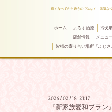
痛くなってから通うのではなく、元気な
ホーム
よろず治療
冷え
店舗情報
メニュ
皆様の寄り合い場所「ふじさ
2026
02
18 23:17
/
/
『新家族愛和プラン』ど