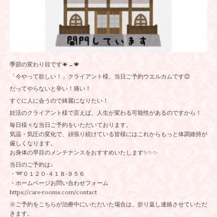
季節の変わり目です☀→🍁
「今やって欲しい！」クライアント様、当日ご予約ウエルカムです😊
だってやらないと辛い！痛い！
すぐに人に会うので綺麗になりたい！
妊活のクライアント様で言えば、人生が変わる可能性があるのですから！
毎日様々な当日ご予約をいただいております。
気温・気圧の変化で、頑張り続けている皆様にはこれからもっと体調維持が
厳しくなります。
お身体の早目のメンテナンスをおすすめいたします✨✨✨
当日のご予約は↓
・➿０１２０-４１８-９５６
・ホームページお問い合わせフォーム
https://care-rooms.com/contact
※ご予約をこちらが治療中にいただいた場合は、折り返し連絡させていただ
きます。