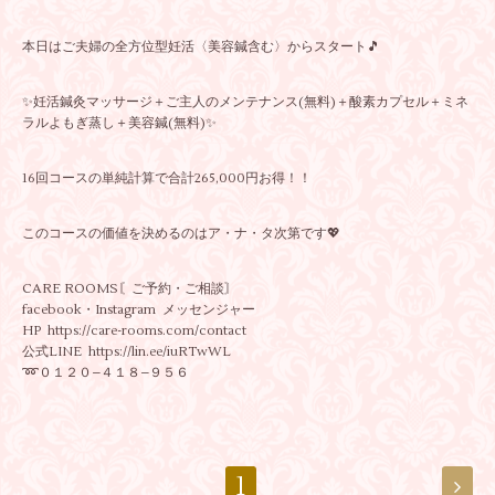
本日はご夫婦の全方位型妊活〈美容鍼含む〉からスタート🎵
✨妊活鍼灸マッサージ＋ご主人のメンテナンス(無料)＋酸素カプセル＋ミネ
ラルよもぎ蒸し＋美容鍼(無料)✨
16回コースの単純計算で合計265,000円お得！！
このコースの価値を決めるのはア・ナ・タ次第です💖
CARE ROOMS〘ご予約・ご相談〙
facebook・Instagram メッセンジャー
HP https://care-rooms.com/contact
公式LINE https://lin.ee/iuRTwWL
➿️０１２０−４１８−９５６
1