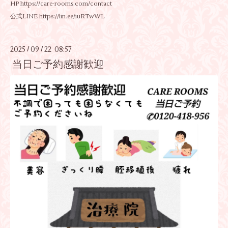
HP https://care-rooms.com/contact
公式LINE https://lin.ee/iuRTwWL
2025
09
22 08:57
/
/
当日ご予約感謝歓迎