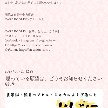
⚠お申し込みはお早めにお願いいたします。
開院２５周年全力疾走中
CARE ROOMS/ケアルームス
CARE ROOMS［お問い合わせ、ご予約］
➿️０１２０−４１８−９５６
facebook・Instagram メッセンジャー
HP https://care-rooms.com/contact
公式LINE https://lin.ee/iuRTwWL
2025
09
25 12:28
/
/
思っている願望は、どうぞお知らせください
😊🎶