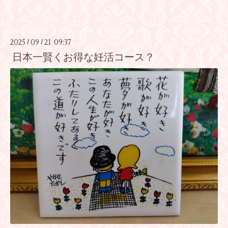
2025
09
21 09:37
/
/
日本一賢くお得な妊活コース？