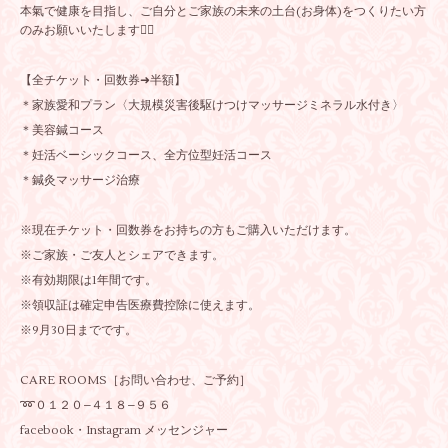
本氣で健康を目指し、ご自分とご家族の未来の土台(お身体)をつくりたい方
のみお願いいたします❤️‍🔥
【全チケット・回数券➜半額】
＊家族愛和プラン〈大規模災害後駆けつけマッサージミネラル水付き〉
＊美容鍼コース
＊妊活ベーシックコース、全方位型妊活コース
＊鍼灸マッサージ治療
※現在チケット・回数券をお持ちの方もご購入いただけます。
※ご家族・ご友人とシェアできます。
※有効期限は1年間です。
※領収証は確定申告医療費控除に使えます。
※9月30日までです。
CARE ROOMS［お問い合わせ、ご予約］
➿️０１２０−４１８−９５６
facebook・Instagram メッセンジャー