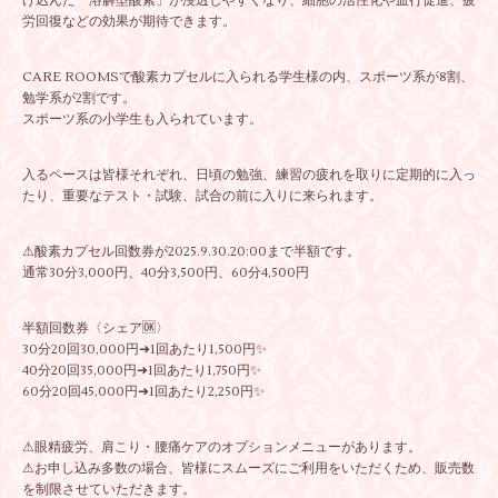
け込んだ「溶解型酸素」が浸透しやすくなり、細胞の活性化や血行促進、疲
労回復などの効果が期待できます。
CARE ROOMSで酸素カプセルに入られる学生様の内、スポーツ系が8割、
勉学系が2割です。
スポーツ系の小学生も入られています。
入るペースは皆様それぞれ、日頃の勉強、練習の疲れを取りに定期的に入っ
たり、重要なテスト・試験、試合の前に入りに来られます。
⚠酸素カプセル回数券が2025.9.30.20:00まで半額です。
通常30分3,000円、40分3,500円、60分4,500円
半額回数券〈シェア🆗〉
30分20回30,000円➜1回あたり1,500円✨
40分20回35,000円➜1回あたり1,750円✨
60分20回45,000円➜1回あたり2,250円✨
⚠眼精疲労、肩こり・腰痛ケアのオプションメニューがあります。
⚠お申し込み多数の場合、皆様にスムーズにご利用をいただくため、販売数
を制限させていただきます。