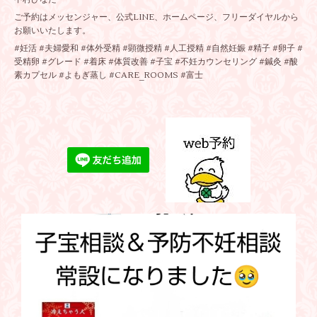
ご予約はメッセンジャー、公式LINE、ホームページ、フリーダイヤルから
お願いいたします。
#妊活 #夫婦愛和 #体外受精 #顕微授精 #人工授精 #自然妊娠 #精子 #卵子 #
受精卵 #グレード #着床 #体質改善 #子宝 #不妊カウンセリング #鍼灸 #酸
素カプセル #よもぎ蒸し #CARE_ROOMS #富士