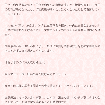
子宮・卵巣機能の低下：子宮や卵巣への血流が滞ると、機能が低下し、卵子
の発育が悪くなったり、子宮内膜が厚くなりにくくなったりして着床しにく
くなります。
ホルモンバランスの乱れ：冷えは血行不良を招き、体内に必要なホルモンが
子宮に運ばれなくなることで、女性ホルモンのバランスが崩れる原因となり
ます。
栄養素の不足：血行不良により、妊活に重要な葉酸や鉄分などの栄養素が体
内のすみずみまで届きにくくなります。
【おすすめの『冷え取り妊活』】
鍼灸マッサージ：妊活の専門的な鍼とマッサージ
食事・飲み物の工夫：問診と検査を踏まえてアドバイスをしています。
温熱療法：ミネラルよもぎ蒸し、カイロ、湯たんぽ、レンチン蒸しタオルな
どを使って、お腹や腰を温めることも効果的です。