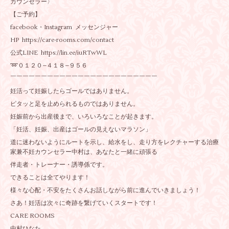
カウンセラー〉
【ご予約】
facebook・Instagram メッセンジャー
HP https://care-rooms.com/contact
公式LINE https://lin.ee/iuRTwWL
➿️０１２０−４１８−９５６
￣￣￣￣￣￣￣￣￣￣￣￣￣￣￣￣￣￣￣￣￣￣￣￣
妊活って妊娠したらゴールではありません。
ピタッと足を止められるものではありません。
妊娠前から出産後まで、いろいろなことが起きます。
「妊活、妊娠、出産はゴールの見えないマラソン」
道に迷わないようにルートを示し、給水をし、走り方をレクチャーする治療
家兼不妊カウンセラー中村は、あなたと一緒に頑張る
伴走者・トレーナー・誘導係です。
できることは全てやります！
様々な心配・不安をたくさんお話しながら前に進んでいきましょう！
さあ！妊活は次々に奇跡を繋げていくスタートです！
CARE ROOMS
中村ひなた