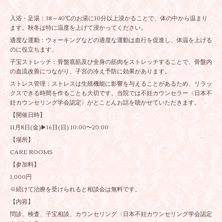
入浴・足湯：38～40℃のお湯に10分以上浸かることで、体の中から温まり
ます。秋冬は特に温度を上げて浸かってください。
適度な運動：ウォーキングなどの適度な運動は血行を促進し、体温を上げる
のに役立ちます。
子宝ストレッチ：骨盤底筋及び全身の筋肉をストレッチすることで、骨盤内
の血流改善につながり、子宮の冷え予防に効果があります。
ストレス管理：ストレスは生殖機能に影響を与えることがあるため、リラッ
クスできる時間を作ることも大切です。当院では不妊カウンセラー〈日本不
妊カウンセリング学会認定〉がとことんお話を聴かせていただきます。
【開催日時】
11月8日(金)▶️16日(日) 10:00〜20:00
【場所】
CARE ROOMS
【参加料】
1,000円
※続けて治療を受けられると相談会は無料です。
【内容】
問診、検査、子宝相談、カウンセリング〈日本不妊カウンセリング学会認定