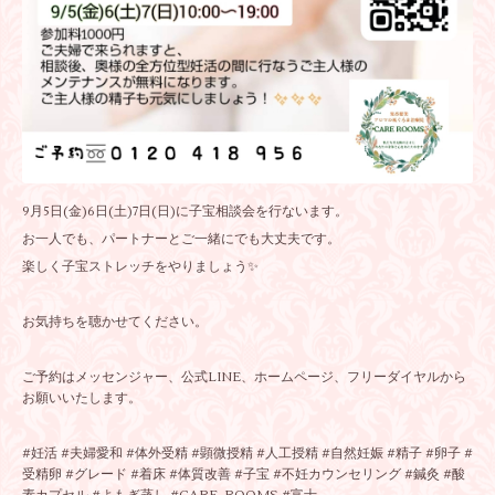
9月5日(金)6日(土)7日(日)に子宝相談会を行ないます。
お一人でも、パートナーとご一緒にでも大丈夫です。
楽しく子宝ストレッチをやりましょう✨
お気持ちを聴かせてください。
ご予約はメッセンジャー、公式LINE、ホームページ、フリーダイヤルから
お願いいたします。
#妊活 #夫婦愛和 #体外受精 #顕微授精 #人工授精 #自然妊娠 #精子 #卵子 #
受精卵 #グレード #着床 #体質改善 #子宝 #不妊カウンセリング #鍼灸 #酸