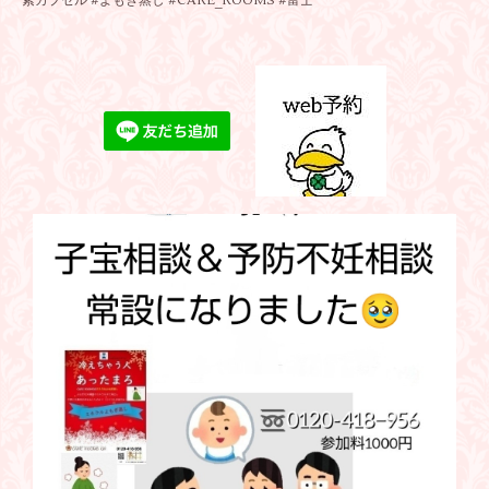
素カプセル #よもぎ蒸し #CARE_ROOMS #富士