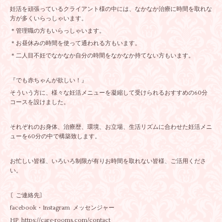
妊活を頑張っているクライアント様の中には、なかなか治療に時間を取れな
方が多くいらっしゃいます。
＊管理職の方もいらっしゃいます。
＊お昼休みの時間を使って通われる方もいます。
＊二人目不妊でなかなか自分の時間をなかなか持てない方もいます。
『でも赤ちゃんが欲しい！』
そういう方に、様々な妊活メニューを凝縮して受けられるおすすめの60分
コースを設けました。
それぞれのお身体、治療歴、環境、お立場、生活リズムに合わせた妊活メニ
ューを60分の中で構築致します。
お忙しい皆様、いろいろ制限が有りお時間を取れない皆様、ご活用くださ
い。
〘ご連絡先〙
facebook・Instagram メッセンジャー
HP https://care-rooms.com/contact