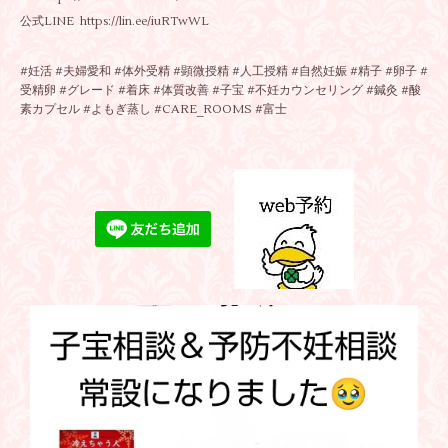
公式LINE https://lin.ee/iuRTwWL
#妊活 #夫婦愛和 #体外受精 #顕微授精 #人工授精 #自然妊娠 #精子 #卵子 #
受精卵 #グレード #着床 #体質改善 #子宝 #不妊カウンセリング #鍼灸 #酸
素カプセル #よもぎ蒸し #CARE_ROOMS #富士