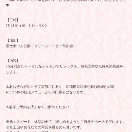
💖
【日時】
7月25日（日）8:30～9:00
【場所】
富士市中央公園〈タリーズコーヒー前集合〉
【内容】
30分間おしゃべりしながら歩いてリラックス。情報交換や気持ちの共感を
します。
⚠あおぞら妊活クラブ参加されると、参加後毎回4回(4週)連続CARE
ROOMSの妊活メニューが500円割引になります。
⚠必ずご予約を済ませてご参加ください。
※歩くスピード、休憩の全て、楽しめるようなご自身のペースで行います。
※富士山やお花などの写真を撮るのも良いです。