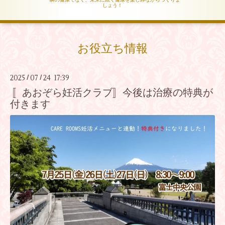
しょう！
お役立ち情報
2025
07
24 17:39
/
/
〚あおぞら妊活クラブ〛今後は治療の特典が
付きます