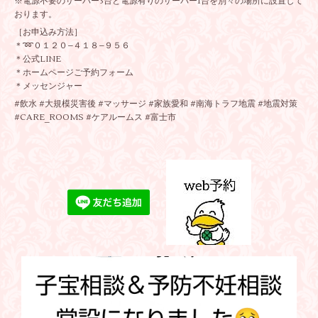
※電源不要のサーバー3台と電源有りのサーバー1台を別々の場所に設置して
おります。
［お申込み方法］
＊➿️０１２０−４１８−９５６
＊公式LINE
＊ホームページご予約フォーム
＊メッセンジャー
#飲水 #大規模災害後 #マッサージ #家族愛和 #南海トラフ地震 #地震対策
#CARE_ROOMS #ケアルームス #富士市