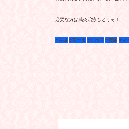
必要な方は鍼灸治療もどうぞ！
#春掘
#富士市
#筋肉痛
#腰痛
#マ