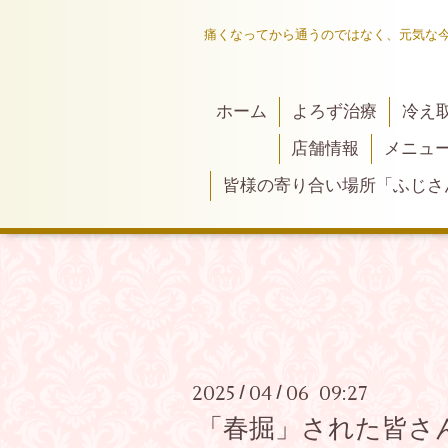
痛くなってから通うのではなく、元気な
ホーム
よろず治療
冷え
店舗情報
メニュ
皆様の寄り合い場所「ふじさ
2025
04
06 09:27
/
/
「春掘」された皆さん