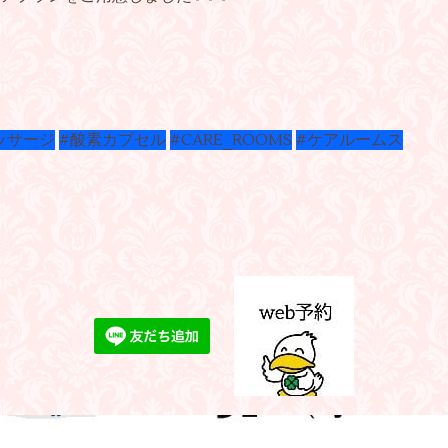
ッサージ
#酸素カプセル
#CARE_ROOMS
#ケアルームス