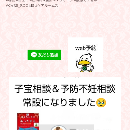
#春掘 #富士市 #筋肉痛 #腰痛 #マッサージ #酸素カプセル
#CARE_ROOMS #ケアルームス