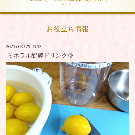
しょう！
お役立ち情報
2025
03
29 15:32
/
/
ミネラル醗酵ドリンク🍋