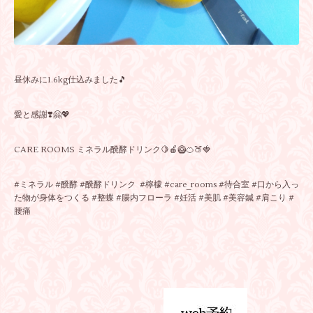
昼休みに1.6kg仕込みました🎵
愛と感謝❣️🤗💖
CARE ROOMS ミネラル醗酵ドリンク🍋🍎🥝🍊🍑🍓
#ミネラル #醗酵 #醗酵ドリンク #檸檬 #care_rooms #待合室 #口から入っ
た物が身体をつくる #整蝶 #腸内フローラ #妊活 #美肌 #美容鍼 #肩こり #
腰痛