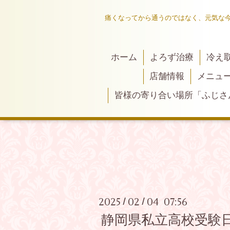
痛くなってから通うのではなく、元気な
ホーム
よろず治療
冷え
店舗情報
メニュ
皆様の寄り合い場所「ふじさ
2025
02
04 07:56
/
/
静岡県私立高校受験