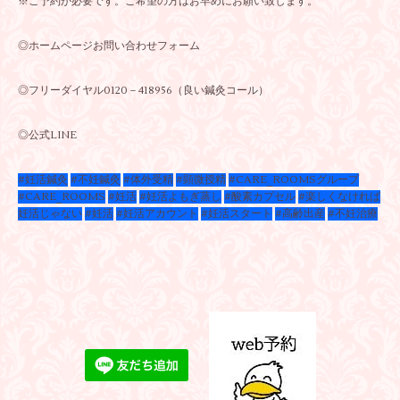
※ご予約が必要です。ご希望の方はお早めにお願い致します。
◎ホームページお問い合わせフォーム
◎フリーダイヤル0120－418956（良い鍼灸コール）
◎公式LINE
#妊活鍼灸
#不妊鍼灸
#体外受精
#顕微授精
#CARE_ROOMSグループ
#CARE_ROOMS
#妊活
#妊活よもぎ蒸し
#酸素カプセル
#楽しくなければ
妊活じゃない
#妊活
#妊活アカウント
#妊活スタート
#高齢出産
#不妊治療