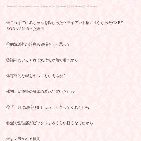
ーーーーーーーーーーーーーーーーーーーーーーーー
🌟これまでに赤ちゃんを授かったクライアント様にうかがったCARE
ROOMSに通った理由
①病院以外の治療も頑張ろうと思って
②話を聴いてくれて気持ちが落ち着くから
③専門的な鍼をやってもらえるから
④初回治療後の身体の変化に驚いたから
⑤「一緒に頑張りましょう」と言ってくれたから
⑥鍼で生理痛がビックリするくらい軽くなったから
🌟よく訊かれる質問