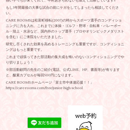
熱い子っちが来てくれて、中村あきらめないも燃えて治療しています‼️
もし3年間最後の大事な試合の前にケガをしてしまったら相談してくださ
い。
CARE ROOMSは松富町移転(2007)の時からスポーツ選手のコンディショ
ニングに力を入れ、これまでに体操・ゴルフ・野球・自転車・バレーボー
ル・陸上・水泳など、国内外のトップ選手（プロやオリンピックメダリスト
を含む）にご来院をいただきました。
研究し尽くされた効果を高めるトレーニングも重要ですが、コンディショニ
ングはもっと重要です。
これまで頑張ってきた部活動の集大成を悔いのないコンディショニングでや
り切りましょう！
※部活動顧問の先生のご紹介(電話、公式LINE、HP、書面等)が有ります
と、酸素カプセルが毎回500円になります。
CARE ROOMSホームページ「富士市中体連応援！！」
https://care-rooms.com/free/junior-high-school